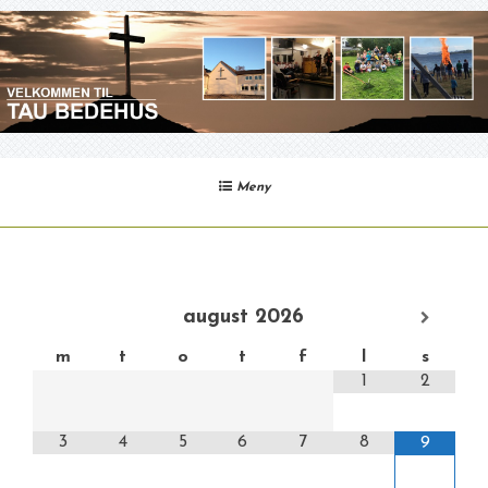
Gå
til
innhold
Meny
august
2026
m
t
o
t
f
l
s
1
2
3
4
5
6
7
8
9