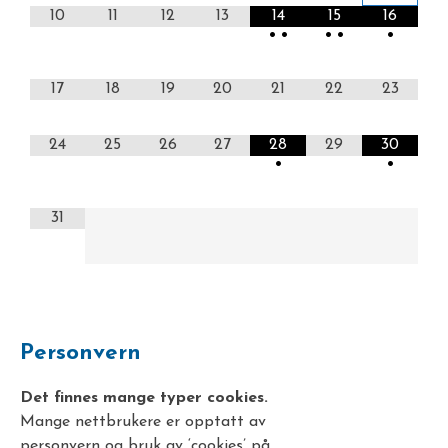
10
11
12
13
14
15
16
•
•
•
•
•
17
18
19
20
21
22
23
24
25
26
27
28
29
30
•
•
31
Personvern
Det finnes mange typer cookies.
Mange nettbrukere er opptatt av
personvern og bruk av ‘cookies’ på