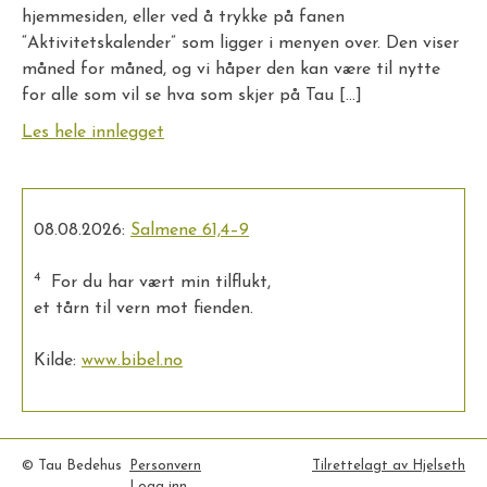
hjemmesiden, eller ved å trykke på fanen
“Aktivitetskalender” som ligger i menyen over. Den viser
måned for måned, og vi håper den kan være til nytte
for alle som vil se hva som skjer på Tau […]
Les hele innlegget
08.08.2026:
Salmene 61,4–9
4
For du har vært min tilflukt,
et tårn til vern mot fienden.
Kilde:
www.bibel.no
© Tau Bedehus
Personvern
Tilrettelagt av Hjelseth
Logg inn