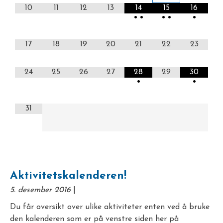
10
11
12
13
14
15
16
•
•
•
•
•
17
18
19
20
21
22
23
24
25
26
27
28
29
30
•
•
31
Aktivitetskalenderen!
5. desember 2016
|
Du får oversikt over ulike aktiviteter enten ved å bruke
den kalenderen som er på venstre siden her på