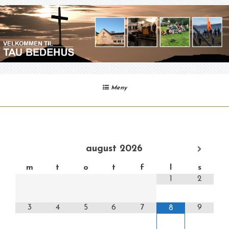
Gå
til
innhold
Meny
august
2026
m
t
o
t
f
l
s
1
2
3
4
5
6
7
9
8