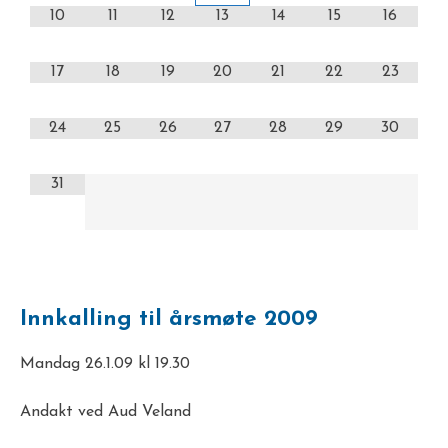
10
11
12
13
14
15
16
17
18
19
20
21
22
23
24
25
26
27
28
29
30
31
Innkalling til årsmøte 2009
Mandag 26.1.09 kl 19.30
Andakt ved Aud Veland