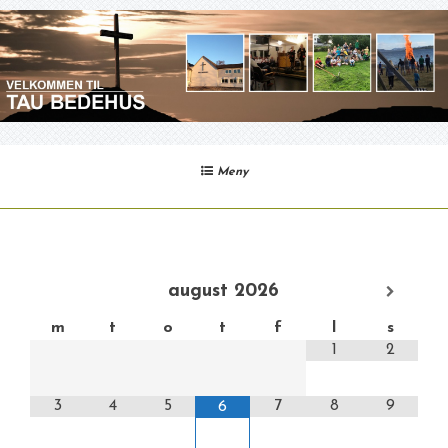
Gå
til
innhold
Meny
august
2026
m
t
o
t
f
l
s
1
2
3
4
5
7
8
9
6