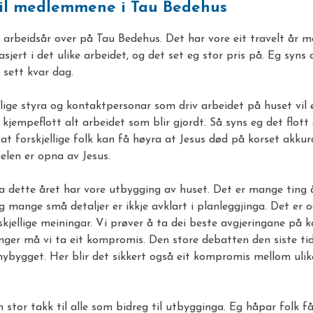
til medlemmene i Tau Bedehus
 arbeidsår over på Tau Bedehus. Det har vore eit travelt år m
jert i det ulike arbeidet, og det set eg stor pris på. Eg syns d
t sett kvar dag.
ellige styra og kontaktpersonar som driv arbeidet på huset vil
 kjempeflott alt arbeidet som blir gjordt. Så syns eg det flott
ik at forskjellige folk kan få høyra at Jesus død på korset akkur
elen er opna av Jesus.
 dette året har vore utbygging av huset. Det er mange ting å t
g mange små detaljer er ikkje avklart i planleggjinga. Det er
jellige meiningar. Vi prøver å ta dei beste avgjeringane på ko
er må vi ta eit kompromis. Den store debatten den siste tida
nybygget. Her blir det sikkert også eit kompromis mellom uli
in stor takk til alle som bidreg til utbygginga. Eg håpar folk få