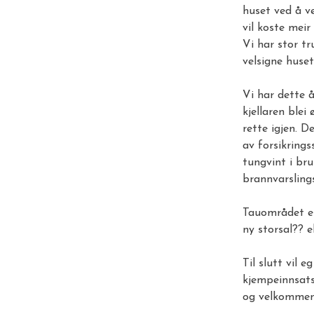
huset ved å ve
vil koste meir
Vi har stor tr
velsigne huset
Vi har dette å
kjellaren blei
rette igjen. 
av forsikrings
tungvint i br
brannvarsling
Tauområdet er
ny storsal?? e
Til slutt vil 
kjempeinnsats
og velkommen t