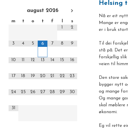
Helsing 
august
2026
Nå er eit nytt
m
t
o
t
f
l
s
Mange er engas
1
2
er i bruk stor
3
4
5
7
8
9
Til dei forskj
6
stå på. Det er
forskjellig sl
10
11
12
13
14
15
16
veien til himm
17
18
19
20
21
22
23
Den store saka
bygger nytt o
og mange forsk
24
25
26
27
28
29
30
Og mange gong
skal møblere 
31
økonomi.
Eg vil rette e