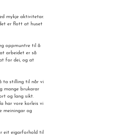
ed mykje aktivitetar.
et er flott at huset
 eg oppmuntre til å
 at arbeidet er så
at for dei, og at
a stilling til når vi
 og mange brukarar
rt og lang sikt.
 har vore korleis vi
ke meiningar og
r eit eigarforhold til