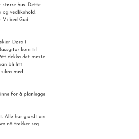
t større hus. Dette
k og vedlikehold.
er. Vi bed Gud
kjer. Døra i
Bassgitar kom til
fått dekka det meste
an bli litt
å sikra med
inne for å planlegge
. Alle har gjordt ein
som nå trekker seg