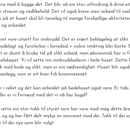
ra med å bygge det. Det blir nå ein stor utfordring å drive ei
 i straum og vedlikehold. Det vil også kreve meir arbeid til vas
u på at huset skal bli tjeneleg til mange forskjellige aktivitet
 og arbeidet.
ret vore utsett for innbrudd. Det er svært beklageleg at slikt s
 øydelagt og forsterkar i hovedsal + nokre småting blei borte. 
Det er dumt å bruke tid på slikt arbeid, men økonomisk har vi 
selskapet. Vi vil sette inn innbruddsalarm i heile huset. Dette k
uk med kode og slikt, men er ein nødvendighet. Huset blir ogs
sanlegg, som er eit krav frå brannvesenet.
 i vekst og det kan arbeidet på bedehuset også vera. Er tida 
ller er vi fornøyd med det vi nå har bygd?
eg rette ein stor takk til styret som har vore med meg dette året
 og eg har fått delt mykje av ansvaret med dei. Takk til dei 
il dei nye som blir valgt.