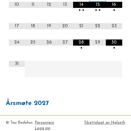
10
11
12
13
14
15
16
•
•
•
•
•
17
18
19
20
21
22
23
24
25
26
27
28
29
30
•
•
31
Årsmøte 2027
© Tau Bedehus
Personvern
Tilrettelagt av Hjelseth
Logg inn