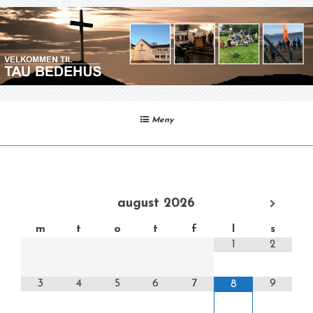
Gå
til
innhold
Meny
august
2026
m
t
o
t
f
l
s
1
2
3
4
5
6
7
9
8