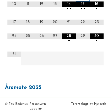
10
11
12
13
14
15
16
•
•
•
•
•
17
18
19
20
21
22
23
24
25
26
27
28
29
30
•
•
31
Årsmøte 2025
© Tau Bedehus
Personvern
Tilrettelagt av Hjelseth
Logg inn