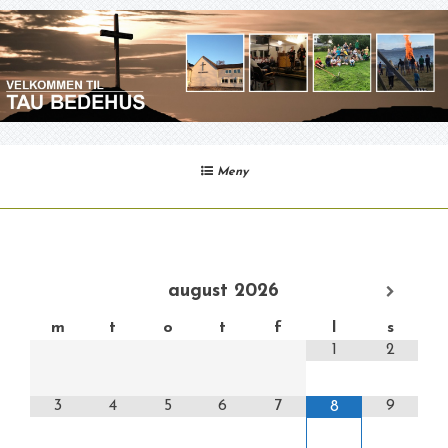
Gå
til
innhold
Meny
august
2026
m
t
o
t
f
l
s
1
2
3
4
5
6
7
9
8